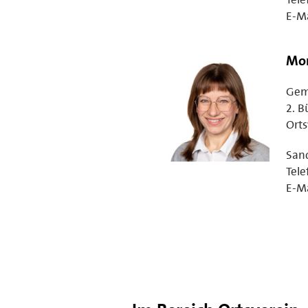
E-Ma
Mon
Gem
2. B
Orts
Sand
Tele
E-Ma