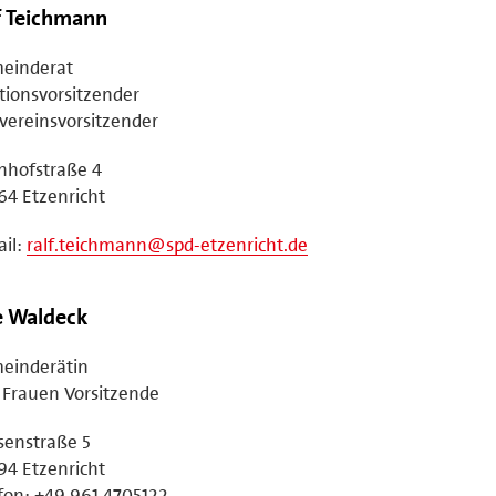
f Teichmann
einderat
tionsvorsitzender
vereinsvorsitzender
nhofstraße 4
4 Etzenricht
il:
ralf.teichmann@spd-etzenricht.de
e Waldeck
einderätin
Frauen Vorsitzende
senstraße 5
4 Etzenricht
fon: +49 961 4705122