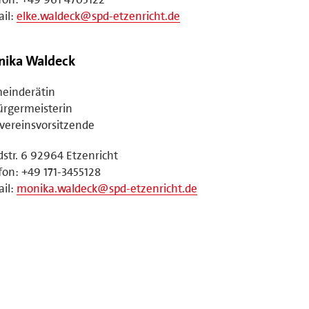
il:
elke.waldeck@spd-etzenricht.de
ika Waldeck
einderätin
ürgermeisterin
vereinsvorsitzende
str. 6 92964 Etzenricht
fon: +49 171-3455128
il:
monika.waldeck@spd-etzenricht.de