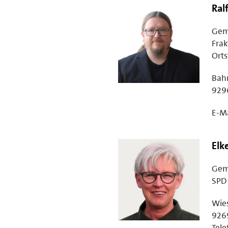
Ral
Gem
Frak
Orts
Bah
9296
E-Ma
Elk
Gem
SPD 
Wie
9269
Tele